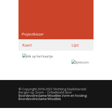
Projectkiezer
Kaart
Lijst
© Copyright 2016-2022 Stichting Stadsherstel
Bergen op Zoom – Ontwikkeld door
Boordevolreclame/WiseBite
.
Vorm en hosting:
Boordevolreclame/WiseBite